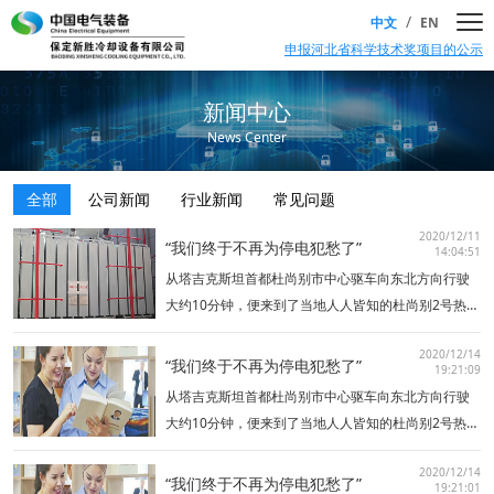
/
中文
EN
申报河北省科学技术奖项目的公示
新闻中心
News Center
全部
公司新闻
行业新闻
常见问题
2020/12/11
“我们终于不再为停电犯愁了”
14:04:51
从塔吉克斯坦首都杜尚别市中心驱车向东北方向行驶
大约10分钟，便来到了当地人人皆知的杜尚别2号热电
厂。这座坐落在瓦尔佐布河右岸的现代化热电厂，不
2020/12/14
仅为首都老百姓送去了光明与温暖，更成为塔中两国
“我们终于不再为停电犯愁了”
19:21:09
友谊的象征。杜尚别2号热电厂项目由中国特变电工股
从塔吉克斯坦首都杜尚别市中心驱车向东北方向行驶
份有限公司承建，分为…
大约10分钟，便来到了当地人人皆知的杜尚别2号热电
厂。这座坐落在瓦尔佐布河右岸的现代化热电厂，不
2020/12/14
仅为首都老百姓送去了光明与温暖，更成为塔中两国
“我们终于不再为停电犯愁了”
19:21:01